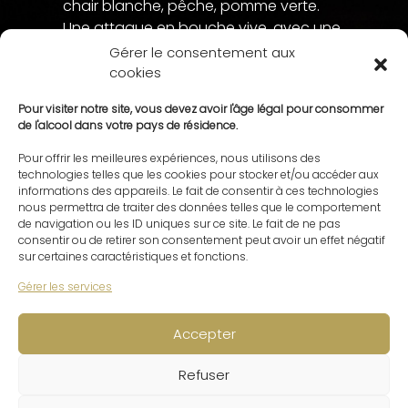
chair blanche, pêche, pomme verte.
Une attaque en bouche vive, avec une
fraîcheur et une touche d’acidité
Gérer le consentement aux
fruitée.
cookies
Accompagnement : Fruits de mer,
Pour visiter notre site, vous devez avoir l'âge légal pour consommer
de l'alcool dans votre pays de résidence.
huîtres, fromages frais, viandes
blanches.
Pour offrir les meilleures expériences, nous utilisons des
Garde : Entre 6 mois et 3 ans.
technologies telles que les cookies pour stocker et/ou accéder aux
informations des appareils. Le fait de consentir à ces technologies
nous permettra de traiter des données telles que le comportement
de navigation ou les ID uniques sur ce site. Le fait de ne pas
consentir ou de retirer son consentement peut avoir un effet négatif
sur certaines caractéristiques et fonctions.
Gérer les services
Accepter
Refuser