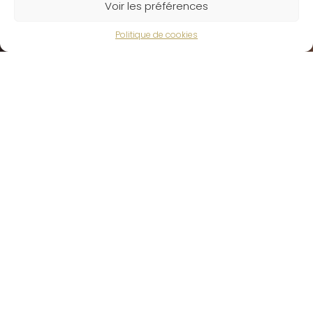
Voir les préférences
Politique de cookies
Domaine Goud de Beaupuis
Domaine Viticole à Chorey lès Beaune
Nous contacter
Château des Moutots
16, Rue des Moutots
21200 Chorey lès Beaune
Plan du site