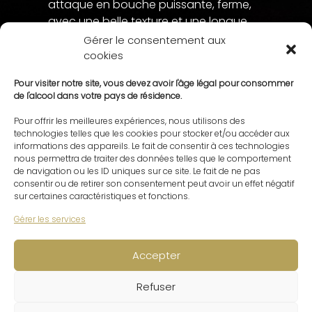
attaque en bouche puissante, ferme,
avec une belle texture et une longue
persistance en bouche aux arômes
Gérer le consentement aux
opulents de fruits noires et de musc.
cookies
Accompagnement : Gibier à poil, lièvre
Pour visiter notre site, vous devez avoir l'âge légal pour consommer
de l'alcool dans votre pays de résidence.
en civet, coq au vin, époisses...
Garde : Entre 5 et 15 ans.
Pour offrir les meilleures expériences, nous utilisons des
technologies telles que les cookies pour stocker et/ou accéder aux
informations des appareils. Le fait de consentir à ces technologies
nous permettra de traiter des données telles que le comportement
de navigation ou les ID uniques sur ce site. Le fait de ne pas
consentir ou de retirer son consentement peut avoir un effet négatif
sur certaines caractéristiques et fonctions.
Gérer les services
Accepter
Refuser