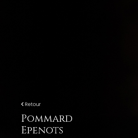
Skip to main content
Retour
Pommard
Epenots