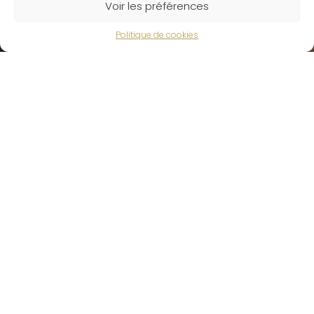
Voir les préférences
Politique de cookies
Domaine Goud de Beaupuis
Domaine Viticole à Chorey lès Beaune
Nous contacter
Château des Moutots
16, Rue des Moutots
21200 Chorey lès Beaune
Plan du site